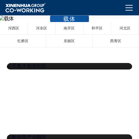
载体
河西区
河东区
南开区
和平区
河北区
天南大创业社区
红桥区
东丽区
西青区
2021 年开始运营，市级孵化器、市级大学生创业孵
化基地、津帼众创空间。截至目前，该园···
2026-03-17
数创里产业园区
于 2024 年 8 月份开始进行入场装修与创业招商相关
事宜，预计 2025 年 2 月底装修完毕···
2026-03-17