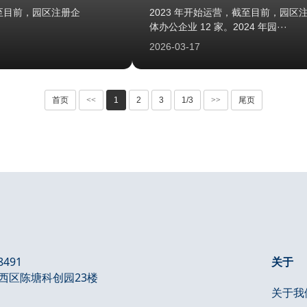
截至目前，园区注册企
2023 年开始运营，截至目前，园区注
体办公企业 12 家。2024 年园···
2026-03-17
首页
<<
1
2
3
1/3
>>
尾页
491
关于
西区陈塘科创园23楼
关于我