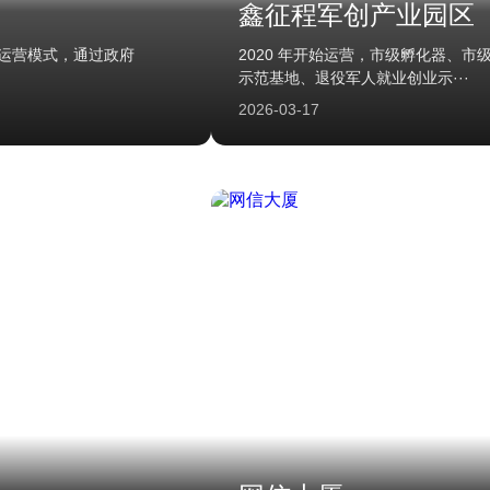
鑫征程军创产业园区
体” 运营模式，通过政府
2020 年开始运营，市级孵化器、
示范基地、退役军人就业创业示···
2026-03-17