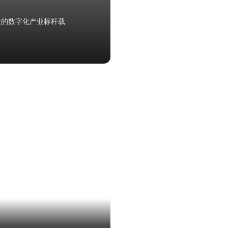
造的数字化产业标杆载