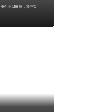
册企业 156 家，其中实