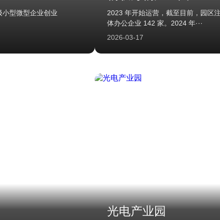
家级小型微型企业创业
2023 年开始运营，截至目前，园区注
体办公企业 142 家。2024 年···
2026-03-17
光电产业园