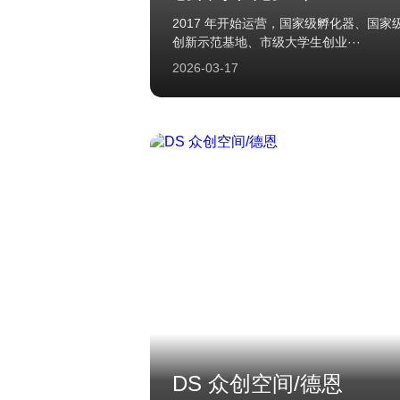
2017 年开始运营，国家级孵化器、国
创新示范基地、市级大学生创业···
2026-03-17
DS 众创空间/德恩