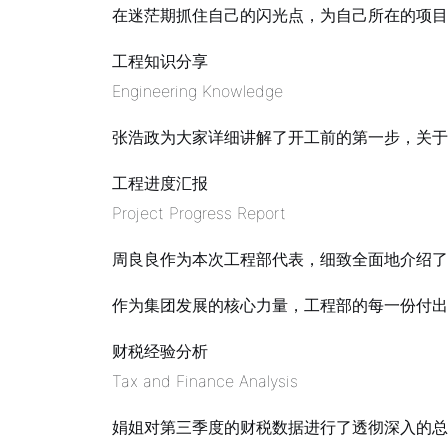
在迷茫期抓住自己的闪光点，为自己所在的项
工程知识分享
Engineering Knowledge
张浩政为大家详细讲解了开工前的第一步，关
工程进度汇报
Project Progress Report
周良良作为本次工程部代表，细致全面地介绍
作为集团发展的核心力量，工程部的每一份付
财税经验分析
Tax and Finance Analysis
娟姐对第三季度的财税数据进行了透彻深入的