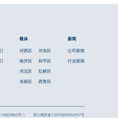
载体
新闻
们
河西区
河东区
公司新闻
们
南开区
和平区
行业新闻
河北区
红桥区
东丽区
西青区
14003863号-1
津公网安备12010302002657号