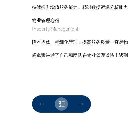
持续提升增值服务能力、精进数据逻辑分析能
物业管理心得
Property Management
降本增效、精细化管理，提高服务质量一直是
杨鑫寅讲述了自己和团队在物业管理道路上遇到