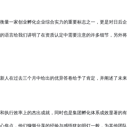
是衡量一家创业孵化企业综合实力的重要标志之一，更是对日后
懂的语言给我们讲明了在资质认定中需要注意的许多细节，另外
对新人在过去三个月中给出的优异答卷给予了肯定，并阐述了未
力和执行效率上的杰出成就，同时也是集团孵化体系成效显著的
核心焦点，他们慷慨分享的经验与感悟犹如明灯一般，为其他团