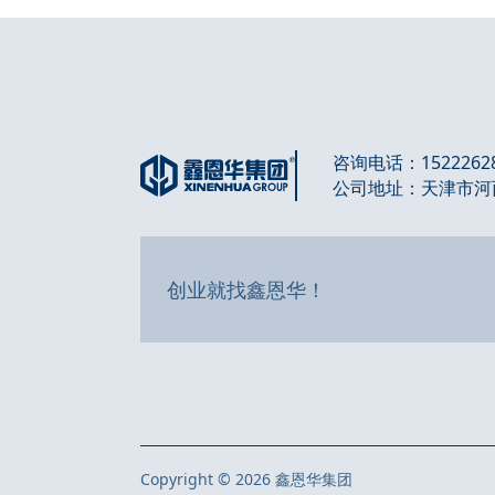
咨询电话：15222628
公司地址：天津市河
Copyright © 2026 鑫恩华集团