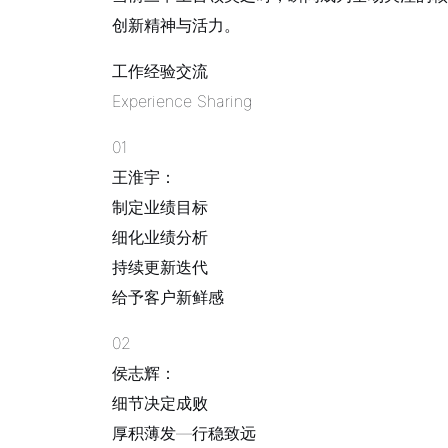
创新精神与活力。
工作经验交流
Experience Sharing
01
王淮宇：
制定业绩目标
细化业绩分析
持续更新迭代
给予客户新鲜感
02
侯志辉：
细节决定成败
厚积薄发—行稳致远