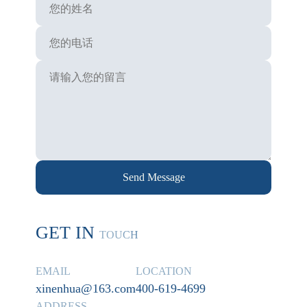
Send Message
GET IN
TOUCH
EMAIL
LOCATION
xinenhua@163.com
400-619-4699
ADDRESS